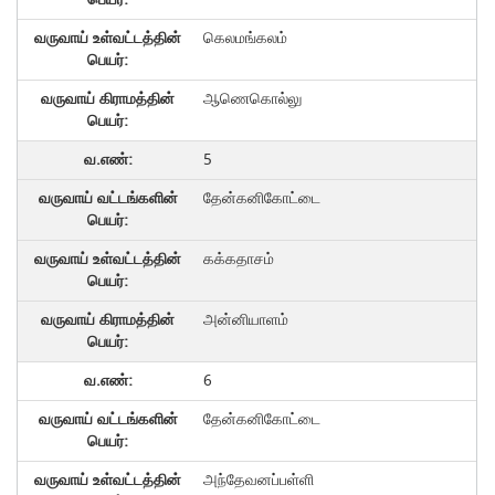
கெலமங்கலம்
ஆணெகொல்லு
5
தேன்கனிகோட்டை
கக்கதாசம்
அன்னியாளம்
6
தேன்கனிகோட்டை
அந்தேவனப்பள்ளி