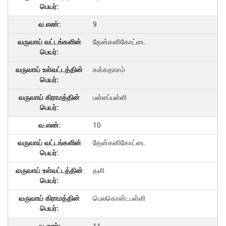
9
தேன்கனிகோட்டை
கக்கதாசம்
பள்ளப்பள்ளி
10
தேன்கனிகோட்டை
தளி
பெலகொன்டபள்ளி