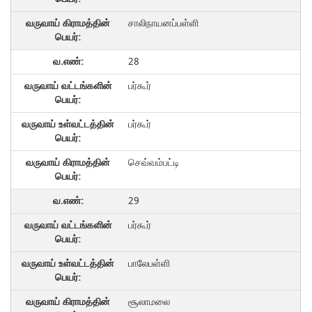
சாலிநாயனப்பள்ளி
28
பர்கூர்
பர்கூர்
செவ்வம்பட்டி
29
பர்கூர்
பாலேபள்ளி
சூலாமலை