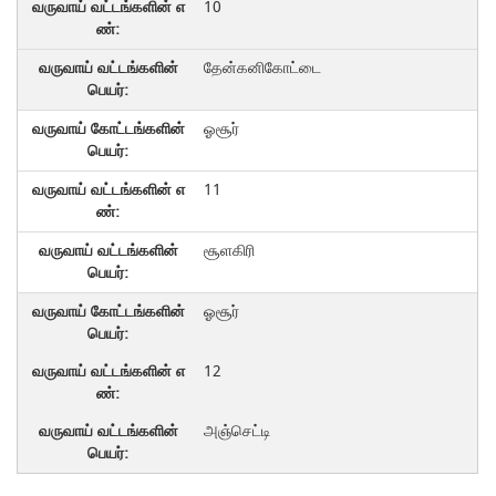
10
தேன்கனிகோட்டை
ஓசூர்
11
சூளகிரி
ஓசூர்
12
அஞ்செட்டி