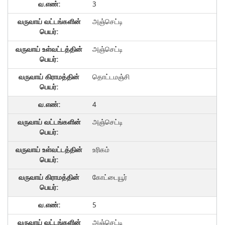
3
அஞ்செட்டி
அஞ்செட்டி
தொட்டமஞ்சி
4
அஞ்செட்டி
உரிகம்
கோட்டையூர்
5
அஞ்செட்டி