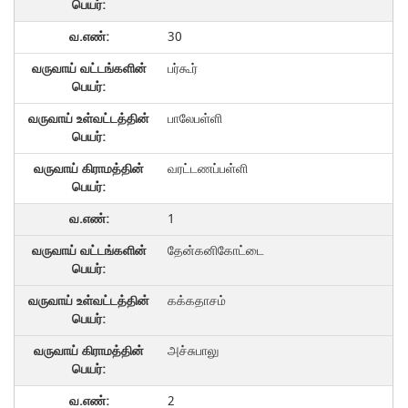
30
பர்கூர்
பாலேபள்ளி
வரட்டணப்பள்ளி
1
தேன்கனிகோட்டை
கக்கதாசம்
அச்சுபாலு
2