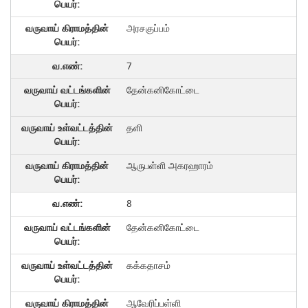
அரசகுப்பம்
7
தேன்கனிகோட்டை
தளி
ஆருபள்ளி அகரஹாரம்
8
தேன்கனிகோட்டை
கக்கதாசம்
ஆவேரிப்பள்ளி