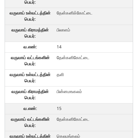
தேன்கனிக்கோட்டை
பிலாளம்
14
தேன்கனிகோட்டை
தளி
பின்னமஙகலம்
15
தேன்கனிகோட்டை
கெலமங்கலம்