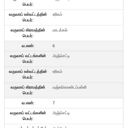
உரிகம்
மாடக்கல்
6
அஞ்செட்டி
உரிகம்
மஞ்சுகொண்டப்பள்ளி
7
அஞ்செட்டி