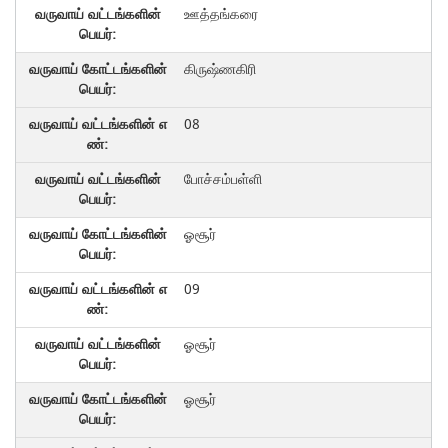
ஊத்தங்கரை
கிருஷ்ணகிரி
08
போச்சம்பள்ளி
ஓசூர்
09
ஓசூர்
ஓசூர்