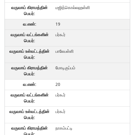
மஜித்கொல்லஹள்ளி
19
பர்கூர்
பாலேபள்ளி
மோடிகுப்பம்
20
பர்கூர்
பர்கூர்
நாகம்பட்டி