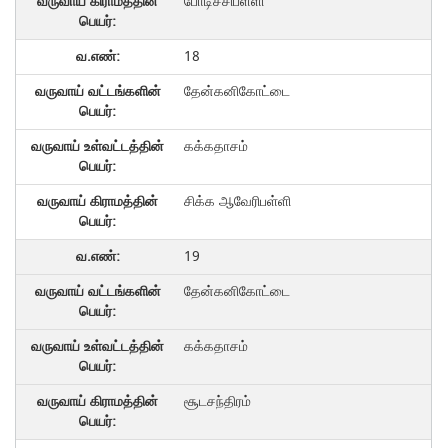
போடிச்சிபள்ளி
18
தேன்கனிகோட்டை
கக்கதாசம்
சிக்க ஆவேரிபள்ளி
19
தேன்கனிகோட்டை
கக்கதாசம்
சூடசந்திரம்