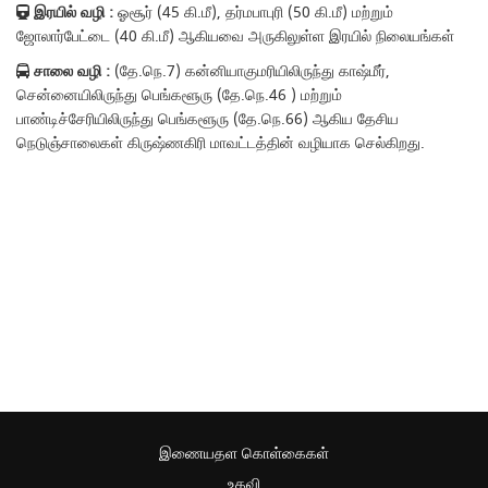
இரயில் வழி :
ஓசூர் (45 கி.மீ), தர்மபாபுரி (50 கி.மீ) மற்றும்
ஜோலார்பேட்டை (40 கி.மீ) ஆகியவை அருகிலுள்ள இரயில் நிலையங்கள்
சாலை வழி :
(தே.நெ.7) கன்னியாகுமரியிலிருந்து காஷ்மீர்,
சென்னையிலிருந்து பெங்களூரு (தே.நெ.46 ) மற்றும்
பாண்டிச்சேரியிலிருந்து பெங்களூரு (தே.நெ.66) ஆகிய தேசிய
நெடுஞ்சாலைகள் கிருஷ்ணகிரி மாவட்டத்தின் வழியாக செல்கிறது.
இணையதள கொள்கைகள்
உதவி